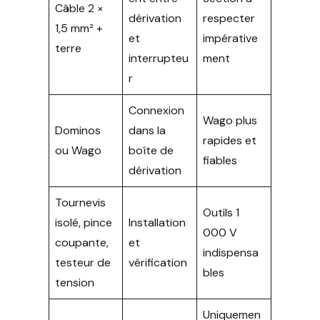
Câble 2 ×
dérivation
respecter
1,5 mm² +
et
impérative
terre
interrupteu
ment
r
Connexion
Wago plus
Dominos
dans la
rapides et
ou Wago
boîte de
fiables
dérivation
Tournevis
Outils 1
isolé, pince
Installation
000 V
coupante,
et
indispensa
testeur de
vérification
bles
tension
Uniquemen