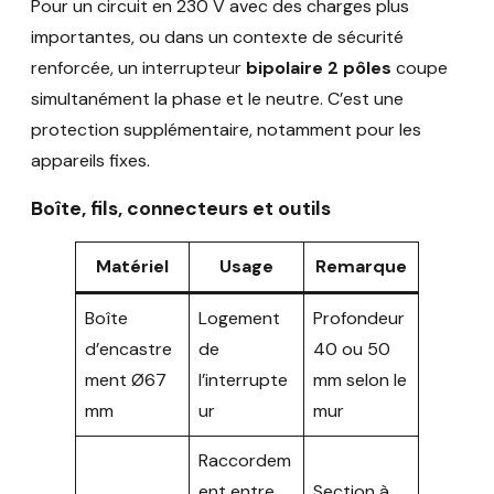
Pour un circuit en 230 V avec des charges plus
importantes, ou dans un contexte de sécurité
renforcée, un interrupteur
bipolaire 2 pôles
coupe
simultanément la phase et le neutre. C’est une
protection supplémentaire, notamment pour les
appareils fixes.
Boîte, fils, connecteurs et outils
Matériel
Usage
Remarque
Boîte
Logement
Profondeur
d’encastre
de
40 ou 50
ment Ø67
l’interrupte
mm selon le
mm
ur
mur
Raccordem
ent entre
Section à