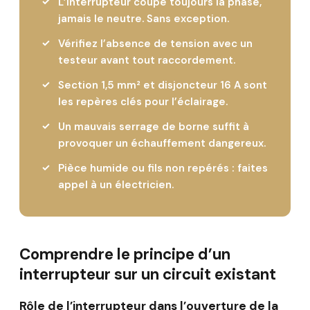
L’interrupteur coupe toujours la phase,
jamais le neutre. Sans exception.
Vérifiez l’absence de tension avec un
testeur avant tout raccordement.
Section 1,5 mm² et disjoncteur 16 A sont
les repères clés pour l’éclairage.
Un mauvais serrage de borne suffit à
provoquer un échauffement dangereux.
Pièce humide ou fils non repérés : faites
appel à un électricien.
Comprendre le principe d’un
interrupteur sur un circuit existant
Rôle de l’interrupteur dans l’ouverture de la