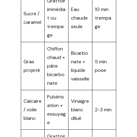
Grattoir
immédia
Eau
10 min
Sucre /
t ou
chaude
trempa
caramel
trempa
seule
ge
ge
Chiffon
Bicarbo
chaud +
Gras
nate +
5 min
pâte
projeté
liquide
pose
bicarbo
vaisselle
nate
Pulvéris
Calcaire
Vinaigre
ation +
/ voile
blanc
2-3 min
essuyag
blanc
dilué
e
Grattoir